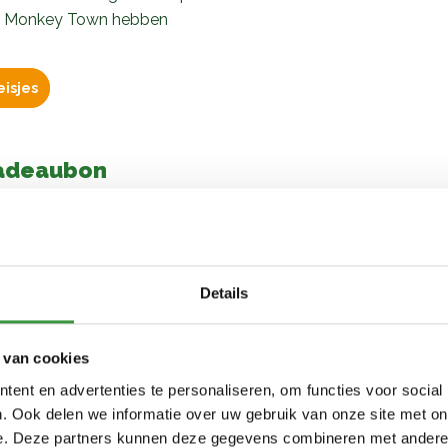
bij Monkey Town hebben
eisjes
Cadeaubon
n Monkey Town Bleiswijk? Trakteer
paart op de entreekosten. Deze
 is niet persoonsgebonden en
en. Is je kaart vol? Dan verleng je
Details
adijs cadeau doen? Goed idee!
 van cookies
10,95. Deze zijn verkrijgbaar aan
ent en advertenties te personaliseren, om functies voor social
 in een toffe Monkey Town envelop.
. Ook delen we informatie over uw gebruik van onze site met on
e. Deze partners kunnen deze gegevens combineren met andere i