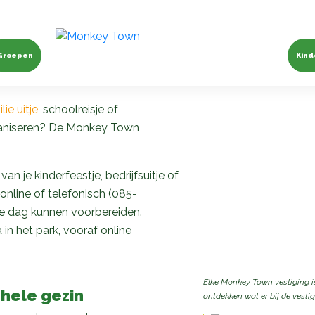
speeltuin van
Groepen
Kind
lie uitje
, schoolreisje of
organiseren? De Monkey Town
 je kinderfeestje, bedrijfsuitje of
online of telefonisch (085-
ke dag kunnen voorbereiden.
in het park, vooraf online
Elke Monkey Town vestiging is
hele gezin
ontdekken wat er bij de vestigi