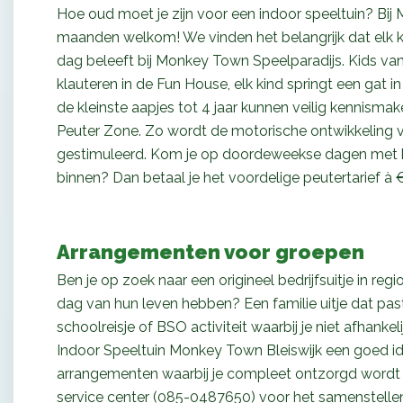
Hoe oud moet je zijn voor een indoor speeltuin? Bij
maanden welkom! We vinden het belangrijk dat elk ki
dag beleeft bij Monkey Town Speelparadijs. Kids va
klauteren in de Fun House, elk kind springt een gat i
de kleinste aapjes tot 4 jaar kunnen veilig kennisma
Peuter Zone. Zo wordt de motorische ontwikkeling v
gestimuleerd. Kom je op doordeweekse dagen met ki
binnen? Dan betaal je het voordelige peutertarief à €
Arrangementen voor groepen
Ben je op zoek naar een
origineel bedrijfsuitje
in regi
dag van hun leven hebben?
Een familie uitje
dat past
schoolreisje of BSO activiteit
waarbij je niet afhanke
Indoor Speeltuin Monkey Town Bleiswijk een goed i
arrangementen waarbij je compleet ontzorgd wordt
service center (085-0487650) voor het samenstelle