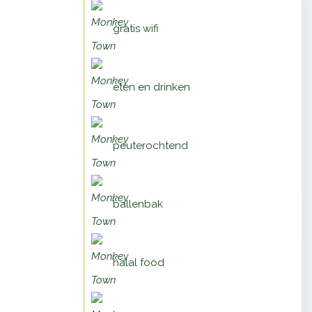
gratis wifi
eten en drinken
peuterochtend
ballenbak
halal food