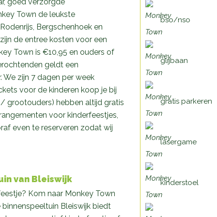
aar, goed verzorgde
nkey Town de leukste
bso/nso
n Rodenrijs, Bergschenhoek en
 zijn de entree kosten voor een
nkey Town is €10,95 en ouders of
glijbaan
terochtenden geldt een
r. We zijn 7 dagen per week
kets voor de kinderen koop je bij
gratis parkeren
 grootouders) hebben altijd gratis
rangementen voor kinderfeestjes,
oraf even te reserveren zodat wij
lasergame
in van Bleiswijk
kinderstoel
erfeestje? Kom naar Monkey Town
e binnenspeeltuin Bleiswijk biedt