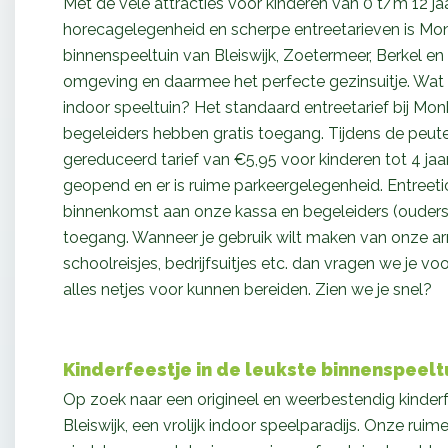
Met de vele attracties voor kinderen van 0 t/m 12 j
horecagelegenheid en scherpe entreetarieven is Mo
binnenspeeltuin van Bleiswijk, Zoetermeer, Berkel e
omgeving en daarmee het perfecte
gezinsuitje
. Wat
indoor speeltuin? Het standaard entreetarief bij Mo
begeleiders hebben gratis toegang. Tijdens de peu
gereduceerd tarief van €5,95 voor kinderen tot 4 jaa
geopend en er is ruime parkeergelegenheid. Entreetic
binnenkomst aan onze kassa en begeleiders (ouders/
toegang. Wanneer je gebruik wilt maken van onze ar
schoolreisjes, bedrijfsuitjes etc. dan vragen we je vo
alles netjes voor kunnen bereiden. Zien we je snel?
Kinderfeestje in de leukste binnenspeeltu
Op zoek naar een origineel en weerbestendig kind
Bleiswijk, een vrolijk indoor speelparadijs. Onze ruim