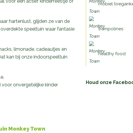
al voor een actief kinderfeestje of
mobiel toeganke
aar hartenlust, glijden ze van de
 overdekte speeltuin waar fantasie
trampolines
nacks, limonade, cadeautjes en
healthy food
Dat kan bij onze indoorspeeltuin
e.
Houd onze Facebook
 voor onvergetelijke kinder
ltuin Monkey Town