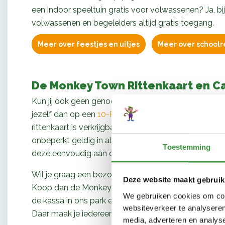
een indoor speeltuin gratis voor volwassenen? Ja, 
volwassenen en begeleiders altijd gratis toegang.
Meer over feestjes en uitjes
Meer over schoolr
De Monkey Town Rittenkaart en 
Kun jij ook geen genoeg krijgen van Indoor Speeltui
jezelf dan op een
10-Rittenkaart
waarmee je €35 bes
rittenkaart is verkrijgbaar aan de kassa in het park,
onbeperkt geldig in alle Monkey Town binnenspeeltuin
Toestemming
deze eenvoudig aan onze kassa voor maar €69.
Wil je graag een bezoek aan Monkey Town Speelpar
Deze website maakt gebruik
Koop dan de Monkey Town Cadeaubon voor slechts €
We gebruiken cookies om cont
de kassa in ons park en uiteraard verpakken we hem
websiteverkeer te analyseren
Daar maak je iedereen blij mee!
media, adverteren en analys