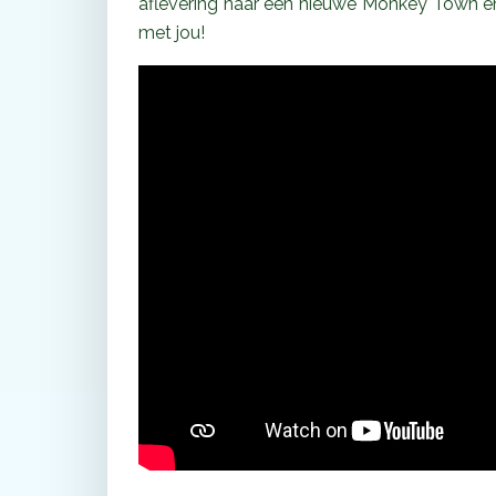
aflevering naar een nieuwe Monkey Town en
met jou!