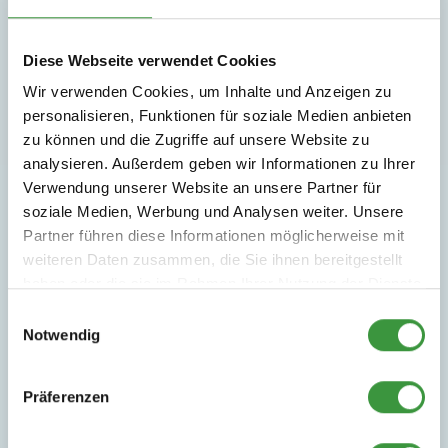
Diese Webseite verwendet Cookies
Wir verwenden Cookies, um Inhalte und Anzeigen zu
personalisieren, Funktionen für soziale Medien anbieten
zu können und die Zugriffe auf unsere Website zu
analysieren. Außerdem geben wir Informationen zu Ihrer
Verwendung unserer Website an unsere Partner für
soziale Medien, Werbung und Analysen weiter. Unsere
Partner führen diese Informationen möglicherweise mit
Jedes Monkey Town ist einzigartig! Jeder Standort hat seine
weiteren Daten zusammen, die Sie ihnen bereitgestellt
ganz eigene bunte Mischung an Attraktionen – perfekt zum
haben oder die sie im Rahmen Ihrer Nutzung der Dienste
Staunen, Klettern und Toben. Komm vorbei und entdecke, was
gesammelt haben.
Dich in Deiner Nähe erwartet!
Einwilligungsauswahl
Notwendig
Rutschen
Indoor-Klettern
Essen und Trinken
gratis Parkplätze
Bällebad
Hochstuhl
Präferenzen
Barrierefrei
Kinderfeste
Trampolin
Gluten-frei