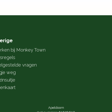
erige
rken bij Monkey Town
sregels
elgestelde vragen
gje weg
insuitje
tenkaart
Apeldoorn