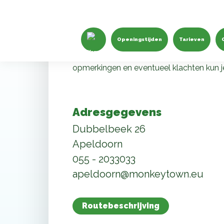
Contact
Laat van je horen
Openingstijden
Tarieven
Heb je vragen over een kinderfeest in on
je met een groep langskomen? We horen 
opmerkingen en eventueel klachten kun je
Adresgegevens
Dubbelbeek 26
Apeldoorn
055 - 2033033
apeldoorn@monkeytown.eu
Routebeschrijving