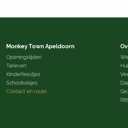
Monkey Town Apeldoorn
Ov
Openingstijden
We
Tarieven
Hui
Kinderfeestjes
Ve
Schoolreisjes
Da
Contact en route
Gez
Rit