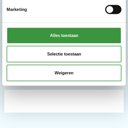
Warme drank en Gebak naar keuze
Marketing
Prijs: €5,95
Volwassenenarrangement: Eat & Drink
Deal
Alles toestaan
1 Warme drank, 1 Frisdrank en een Frietje met
Snack naar keuze
Selectie toestaan
Prijs: €8,50
Weigeren