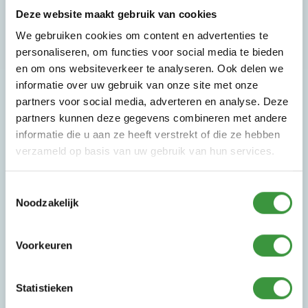
Deze website maakt gebruik van cookies
Deze extra opties kun je eenvoudig selecteren in
We gebruiken cookies om content en advertenties te
stap 2 van het online reserveringssysteem.
personaliseren, om functies voor social media te bieden
en om ons websiteverkeer te analyseren. Ook delen we
informatie over uw gebruik van onze site met onze
partners voor social media, adverteren en analyse. Deze
partners kunnen deze gegevens combineren met andere
informatie die u aan ze heeft verstrekt of die ze hebben
verzameld op basis van uw gebruik van hun services.
Volwassenen arrangement
Omdat een Kinderfeestje ook een onbezorgd
Toestemmingsselectie
Noodzakelijk
feestje voor de begeleiders moet zijn, hebben we
bij Monkey Town ook voor de volwassenen een
tweetal arrangementen samengesteld die vooraf
Voorkeuren
te boeken zijn in stap 2 van ons
reserveringssysteem.
Statistieken
Volwassenenarrangement: Koffie Deal