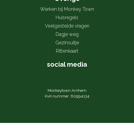
Werken bij Monkey Town
Huisregels
Veelgestelde vragen
Dagje weg
Gezinsuitje
Rittenkaart
social media
Monkeytown Arnhem
KvK nummer: 60994134