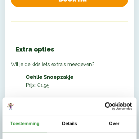
Extra opties
Wil je de kids iets extra's meegeven?
Oehlie Snoepzakje
Prijs: €1,95
Willen jullie ook graag een gebakje eten samen?
Dan mag je daarvoor zelf een taart meenemen.
Vink deze optie dan wel even aan bij je reservering,
Toestemming
Details
Over
dan zorgen wij dat er bordjes en bestek voor jullie
klaar liggen.