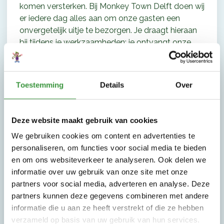
komen versterken. Bij Monkey Town Delft doen wij
er iedere dag alles aan om onze gasten een
onvergetelijk uitje te bezorgen. Je draagt hieraan
bij tijdens je werkzaamheden: je ontvangt onze
gasten aan de balie en je bent het eerste
aanspreekpunt, zorgt dat de speeltuin er schoon
netjes uit ziet en je houdt ook toezicht om er voor
Toestemming
Details
Over
te zorgen dat iedereen veilig en aangenaam kan
spelen. Ben je minimaal één weekenddag per
week beschikbaar mail dan jouw CV naar
Deze website maakt gebruik van cookies
delft@monkeytown.eu
.
We gebruiken cookies om content en advertenties te
personaliseren, om functies voor social media te bieden
Allround medewerker (oproepkrachten)
en om ons websiteverkeer te analyseren. Ook delen we
informatie over uw gebruik van onze site met onze
Wij zoeken parttime allround medewerkers die
partners voor social media, adverteren en analyse. Deze
graag ons gezellige team wil komen versterken in
partners kunnen deze gegevens combineren met andere
de weekenden en vakanties. Bij Monkey Town
informatie die u aan ze heeft verstrekt of die ze hebben
Delft doen wij er iedere dag alles aan om onze
verzameld op basis van uw gebruik van hun services.