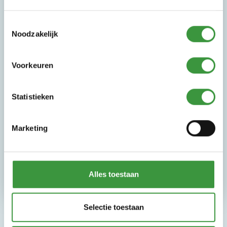
gasten een onvergetelijk uitje te bezorgen. Je
draagt hieraan bij tijdens je werkzaamheden:
Toestemmingsselectie
je ontvangt onze gasten aan de balie, bent het
Noodzakelijk
eerste aanspreekpunt, zorgt dat de speeltuin er
schoon netjes uit ziet en je houdt ook toezicht om
er voor te zorgen dat iedereen veilig en
Voorkeuren
aangenaam kan spelen. Ook kun je in de keuken
worden ingezet. Je moet minimaal één
Statistieken
weekenddag per week beschikbaar zijn. De
minimale leeftijd is 15 jaar. Interesse
?
Mail jouw CV
en motivatie naar
delft@monkeytown.eu
.
Marketing
Alles toestaan
Selectie toestaan