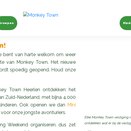
uin van Zuid-
Groepen
Kind
n!
je bent van harte welkom om weer
elte van Monkey Town. Het nieuwe
 wordt spoedig geopend. Houd onze
key Town Heerlen ontdekken: het
an Zuid-Nederland, met bijna 4.000
e kinderen. Ook openen we dan
Mini
 voor onze jongste avonturiers.
Elke Monkey Town vestiging is
ontdekken wat er bij de vestigi
ng Weekend organiseren, dus zet