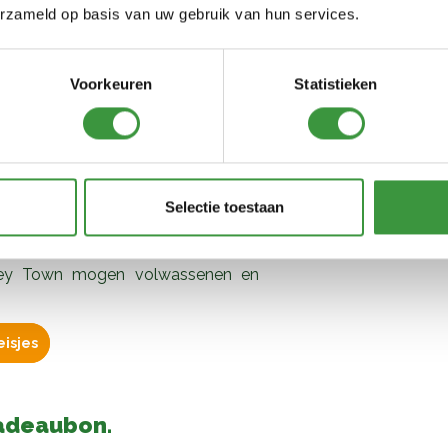
erzameld op basis van uw gebruik van hun services.
Voorkeuren
Statistieken
teit
waarbij je niet afhankelijk bent
erlen waar ook de kinderen de dag
past bij elke leeftijd? Ook dan is
! Boek één van onze arrangementen
Selectie toestaan
t op met ons service center (085-
 gemaakt arrangement.
Is een indoor
onkey Town mogen volwassenen en
eisjes
Cadeaubon.