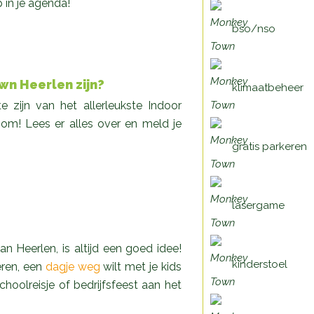
 in je agenda!
bso/nso
own Heerlen zijn?
klimaatbeheer
e zijn van het allerleukste Indoor
room! Lees er alles over en meld je
gratis parkeren
lasergame
 Heerlen, is altijd een goed idee!
kinderstoel
eren, een
dagje weg
wilt met je kids
schoolreisje of bedrijfsfeest aan het