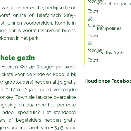
mobiel toeganke
 je kinderfeestje, bedrijfsuitje of
oraf online of telefonisch (085-
mst kunnen voorbereiden. Kom je in
trampolines
en, dan is vooraf reserveren bij ons
nkomst in het park.
healthy food
hele gezin
 Heerlen. We zijn 7 dagen per week
ickets voor de kinderen koop je bij
Houd onze Facebook
 grootouders) hebben altijd gratis
an 0 t/m 12 jaar, goed verzorgde
 Monkey Town de leukste overdekte
omgeving en daarmee het perfecte
 indoor speeltuin? Het standaard
rs of begeleiders hebben gratis
ereduceerd tarief van €5,95 voor