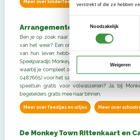
Meer over kinderfeestjes
verstrekt of die ze hebben v
Toestemmingsselectie
Arrangementen voor groepen
Noodzakelijk
Ben je op zoek naar een
schoolreisje of BSO activi
van het weer? Een
origineel bedrijfsuitje
in regio He
van hun leven hebben? Of
een familie uitje
dat 
Speelparadijs Monkey Town Heerlen een goed idee
Weigeren
waarbij je compleet ontzorgd wordt of neem contac
0487665) voor het samenstellen van een op maat
speeltuin gratis voor volwassenen? Ja, bij M
begeleiders gratis mee naar binnen.
Meer over feestjes en uitjes
Meer over schoolr
De Monkey Town Rittenkaart en 