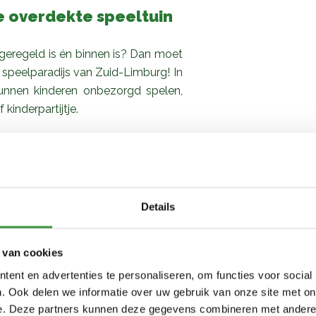
te overdekte speeltuin
s geregeld is én binnen is? Dan moet
r speelparadijs van Zuid-Limburg! In
kunnen kinderen onbezorgd spelen,
kinderpartijtje.
reld vol klimplezier, glijbanen en
en modern speelparadijs indoor of
rfeestje zorgeloos én feestelijk
Details
ereen blij van wordt? Kom dan naar
 van cookies
e.
ent en advertenties te personaliseren, om functies voor social
etelijke kinder feestjes!
. Ook delen we informatie over uw gebruik van onze site met on
e. Deze partners kunnen deze gegevens combineren met andere i