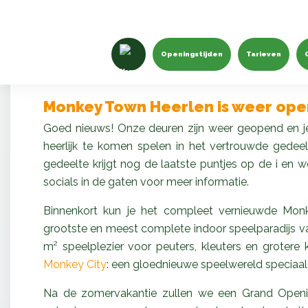
De grootste overdekte speelt
Openingstijden
Tarieven
Nederland
Monkey Town Heerlen is weer ope
Goed nieuws! Onze deuren zijn weer geopend en 
heerlijk te komen spelen in het vertrouwde gede
gedeelte krijgt nog de laatste puntjes op de i en
socials in de gaten voor meer informatie.
Binnenkort kun je het compleet vernieuwde Mon
grootste en meest complete indoor speelparadijs v
m² speelplezier voor peuters, kleuters en groter
Monkey City
: een gloednieuwe speelwereld speciaal
Na de zomervakantie zullen we een Grand Openi