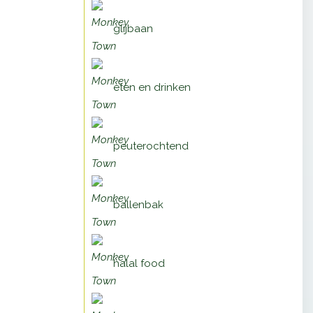
glijbaan
eten en drinken
peuterochtend
ballenbak
halal food