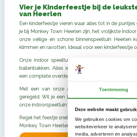
Vier je Kinderfeestje bij de leuks
van Heerlen
Een kinderfeestje vieren waar alles tot in de puntje
je bij Monkey Town Heerlen zijn, het vrolijkste indoo
onze veilige en schone binnenspeeltuin Heerlen 
klimmen en ravotten. Ideaal voor een kinderfeestje of 
Onze indoor speeltuin Heerlen is een kleurrijke we
ballenbakken. Alles wat je mag verwachten van e
een complete overdekte speeltuin.
Met een van onze arrangementen wordt het kinde
Toestemming
geregeld. Wil je een kinderfeestje vieren waar ied
onze indoorspeeltuin Heerlen.
Deze website maakt gebruik
Regel het feestje snel en makkelijk online via onze sit
We gebruiken cookies om cont
Monkey Town Heerlen, dé kids playground voor onverg
websiteverkeer te analyseren
media, adverteren en analys