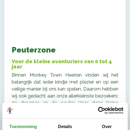
Peuterzone
Voor de kleine avonturiers van 0 tot 4
jaar
Binnen Monkey Town Heerlen vinden wij het
belangrijk dat ieder kindje met plezier en op een
veilige manier bij ons kan spelen. Daarom hebben
wij ook gedacht aan onze allerkleinste bezoekers:
de dreumes en de peuter. Voor deze kleine
ontdekkers en klimaapjes hebben wij een speciale
peuterzone. Dit speelgedeelte is ontwikkeld
voor de allerkeinsten en sluit dan ook goed aan bij
Toestemming
Details
Over