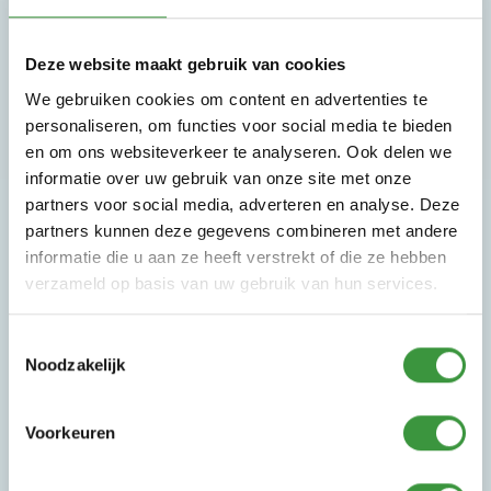
de ontwikkeling van deze leeftijd.
De peuterzone is alleen toegankelijk voor
Deze website maakt gebruik van cookies
kinderen van 0 t/m 4 jaar. Op deze manier kunnen
We gebruiken cookies om content en advertenties te
de kinderen lekker rustig kruipen, klimmen, glijden
personaliseren, om functies voor social media te bieden
en in de ballenbak spelen!
en om ons websiteverkeer te analyseren. Ook delen we
informatie over uw gebruik van onze site met onze
Wanneer je met je peuter op doordeweekse
partners voor social media, adverteren en analyse. Deze
ochtenden voor 11:30 binnen bent, profiteer je van
partners kunnen deze gegevens combineren met andere
het voordelige Peutertarief.
informatie die u aan ze heeft verstrekt of die ze hebben
verzameld op basis van uw gebruik van hun services.
Toestemmingsselectie
Noodzakelijk
Voorkeuren