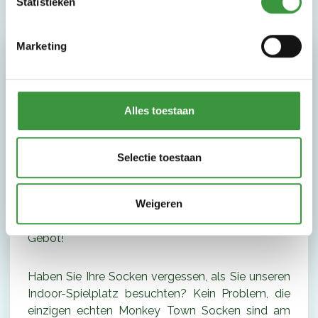
Statistieken
Marketing
Monkey Town socken
Kommst du um mit uns zu spielen? Dann
Alles toestaan
vergessen Sie nicht, Ihre Socken mitzubringen.
Barfuß spielen ist aus hygienischen Gründen nicht
gestattet. Es ist auch wichtig, dass Sie die Folien
Selectie toestaan
nicht mit bloßen Füßen herunterrutschen. Wir
möchten nicht, dass Sie mit bloßen Füßen
plötzlich mit voller Geschwindigkeit langsamer
Weigeren
werden. Sicherheit ist in Monkey Town oberstes
Gebot!
Haben Sie Ihre Socken vergessen, als Sie unseren
Indoor-Spielplatz besuchten? Kein Problem, die
einzigen echten Monkey Town Socken sind am