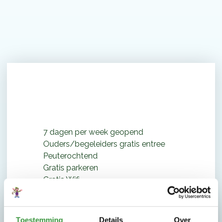
Waarom Monkey Town de
leukste speeltuin is
7 dagen per week geopend
Ouders/begeleiders gratis entree
Peuterochtend
Gratis parkeren
Gratis Wifi
BSO & NSO
Schoolreisjes
Toestemming
Details
Over