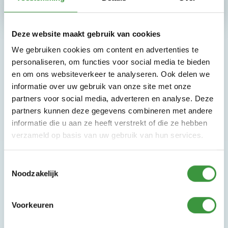
Deze website maakt gebruik van cookies
We gebruiken cookies om content en advertenties te
personaliseren, om functies voor social media te bieden
en om ons websiteverkeer te analyseren. Ook delen we
informatie over uw gebruik van onze site met onze
partners voor social media, adverteren en analyse. Deze
partners kunnen deze gegevens combineren met andere
Monkey Town
informatie die u aan ze heeft verstrekt of die ze hebben
Kom jij ook naar ons indoor
verzameld op basis van uw gebruik van hun services.
speelparadijs
Toestemmingsselectie
Monkey Town Leeuwarden
Noodzakelijk
Voorkeuren