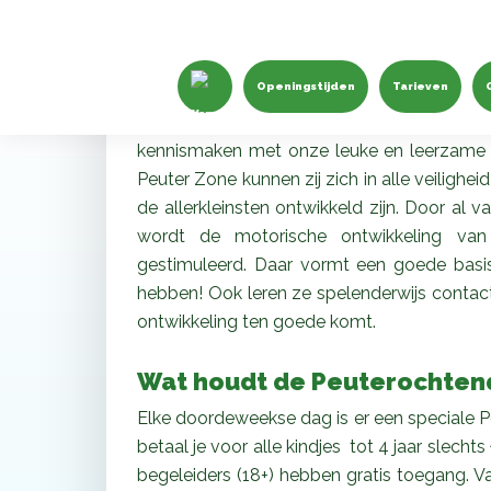
Peuterochtend bij Monk
De leukste indoor activiteit 
Openingstijden
Tarieven
Tijdens de Peuterochtend bij Monkey Town 
kennismaken met onze leuke en leerzame sp
Peuter Zone kunnen zij zich in alle veilighe
de allerkleinsten ontwikkeld zijn. Door al va
wordt de motorische ontwikkeling van
gestimuleerd. Daar vormt een goede basis
hebben! Ook leren ze spelenderwijs contac
ontwikkeling ten goede komt.
Wat houdt de Peuterochtend
Elke doordeweekse dag is er een speciale P
betaal je voor alle kindjes tot 4 jaar slech
begeleiders (18+) hebben gratis toegang. 