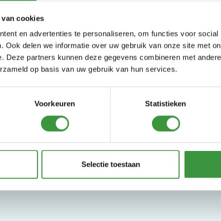
 van cookies
ent en advertenties te personaliseren, om functies voor social
. Ook delen we informatie over uw gebruik van onze site met on
e. Deze partners kunnen deze gegevens combineren met andere i
Monkey Town
erzameld op basis van uw gebruik van hun services.
 jij ook naar ons indoor speelpara
Voorkeuren
Statistieken
Monkey Town Rotterdam
Selectie toestaan