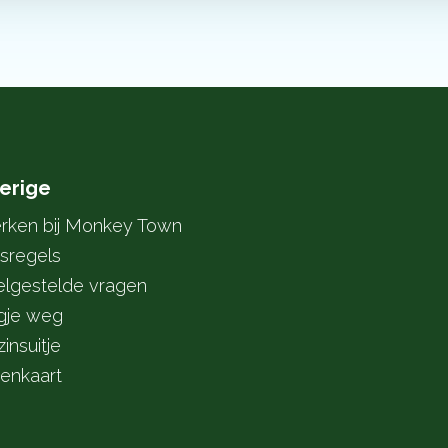
erige
rken bij Monkey Town
sregels
elgestelde vragen
gje weg
insuitje
tenkaart