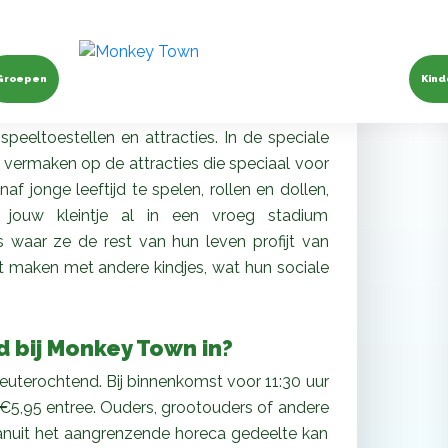
ey Town Rotterdam
met je peuter!
Groepen
Kind
Rotterdam kunnen ook de kleinste aapjes al
eeltoestellen en attracties. In de speciale
id vermaken op de attracties die speciaal voor
naf jonge leeftijd te spelen, rollen en dollen,
 jouw kleintje al in een vroeg stadium
 waar ze de rest van hun leven profijt van
t maken met andere kindjes, wat hun sociale
 bij Monkey Town in?
euterochtend. Bij binnenkomst voor 11:30 uur
ts €5,95 entree. Ouders, grootouders of andere
Vanuit het aangrenzende horeca gedeelte kan