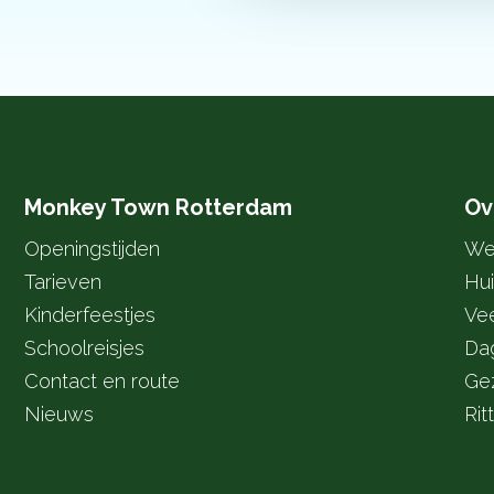
Monkey Town Rotterdam
Ov
Openingstijden
We
Tarieven
Hui
Kinderfeestjes
Ve
Schoolreisjes
Da
Contact en route
Gez
Nieuws
Rit