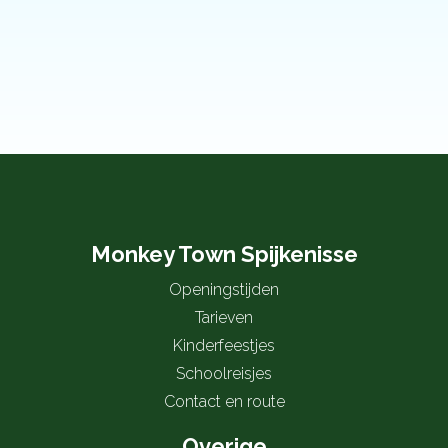
Monkey Town Spijkenisse
Openingstijden
Tarieven
Kinderfeestjes
Schoolreisjes
Contact en route
Overige