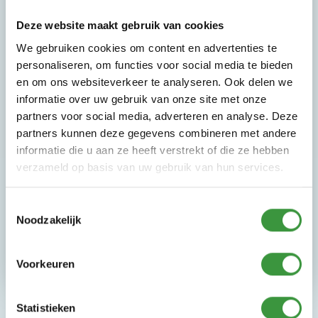
Deze website maakt gebruik van cookies
Kom je bij ons spelen? Vergeet dan niet je sokken
We gebruiken cookies om content en advertenties te
mee te nemen. Op blote voeten spelen is
personaliseren, om functies voor social media te bieden
vanwege de hygiëne niet toegestaan. Ook is het
en om ons websiteverkeer te analyseren. Ook delen we
belangrijk dat je niet met blote voeten van de
informatie over uw gebruik van onze site met onze
glijbanen afglijdt. We willen niet dat je op volle
partners voor social media, adverteren en analyse. Deze
snelheid plots afremt door de blote voeten.
partners kunnen deze gegevens combineren met andere
Veiligheid staat voorop bij Monkey Town!
informatie die u aan ze heeft verstrekt of die ze hebben
verzameld op basis van uw gebruik van hun services.
Bij je bezoek aan onze indoor speeltuin sokken
vergeten? Geen probleem, de enige echte
Toestemmingsselectie
Monkey Town Sokken zijn verkrijgbaar bij de
Noodzakelijk
entree.
Voorkeuren
Statistieken