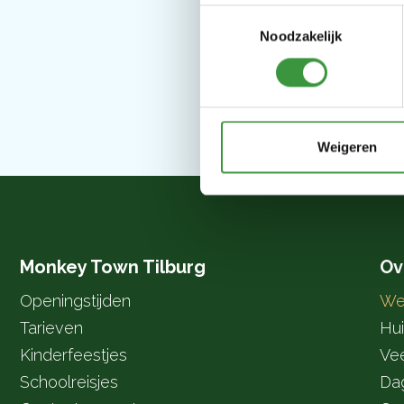
Toestemmingsselectie
Noodzakelijk
Weigeren
Monkey Town Tilburg
Ov
Openingstijden
We
Tarieven
Hui
Kinderfeestjes
Ve
Schoolreisjes
Da