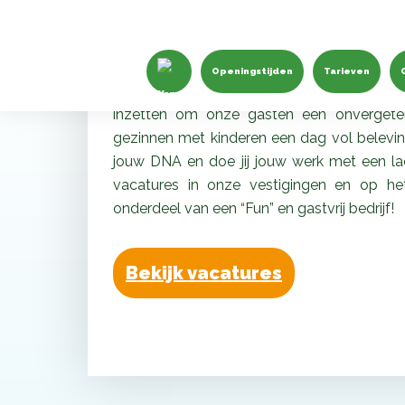
Kom werken Bij Monkey 
Openingstijden
Tarieven
Bij Monkey Town zijn we trots op onze med
inzetten om onze gasten een onvergetelij
gezinnen met kinderen een dag vol beleving
jouw DNA en doe jij jouw werk met een lac
vacatures in onze vestigingen en op het 
onderdeel van een “Fun” en gastvrij bedrijf!
Bekijk vacatures