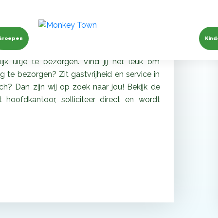
Town
Groepen
Kind
ewerkers die zich iedere dag weer volledig
k uitje te bezorgen. Vind jij het leuk om
 te bezorgen? Zit gastvrijheid en service in
h? Dan zijn wij op zoek naar jou! Bekijk de
hoofdkantoor, solliciteer direct en wordt