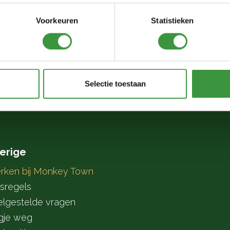
Voorkeuren
Statistieken
Selectie toestaan
erige
rken bij Monkey Town
sregels
elgestelde vragen
gje weg