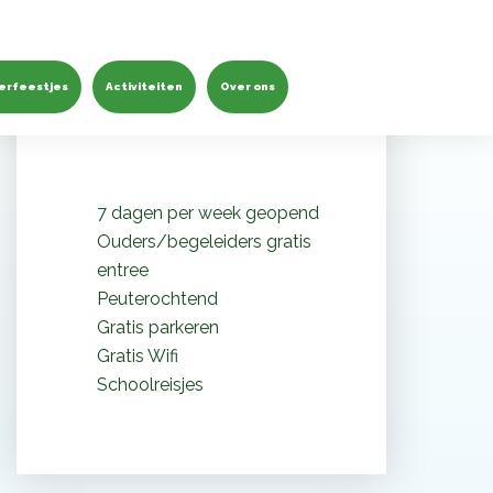
Waarom Monkey Town de
leukste speeltuin is
erfeestjes
Activiteiten
Over ons
7 dagen per week geopend
Ouders/begeleiders gratis
entree
Peuterochtend
Gratis parkeren
Gratis Wifi
Schoolreisjes