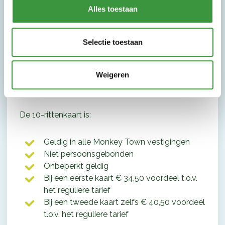
Alles toestaan
rittenkaart kan je 10x komen spelen voor € 75,00.
Is je kaart vol? Dan verleng je hem voor maar €
Selectie toestaan
69,00. Zo worden jullie bezoekjes aan Monkey
Town telkens voordeliger!
Weigeren
Alle voordelen van deze 10-rittenkaart op een rij:
De 10-rittenkaart is:
Geldig in alle Monkey Town vestigingen
Niet persoonsgebonden
Onbeperkt geldig
Bij een eerste kaart € 34,50 voordeel t.o.v.
het reguliere tarief
Bij een tweede kaart zelfs € 40,50 voordeel
t.o.v. het reguliere tarief