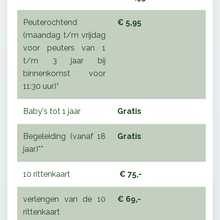
Peuterochtend
€ 5,95
(maandag t/m vrijdag
voor peuters van 1
t/m 3 jaar bij
binnenkomst voor
11:30 uur)*
Baby's tot 1 jaar
Gratis
Begeleiding (vanaf 18
Gratis
jaar)**
10 rittenkaart
€ 75,-
verlengen van de 10
€ 69,-
rittenkaart