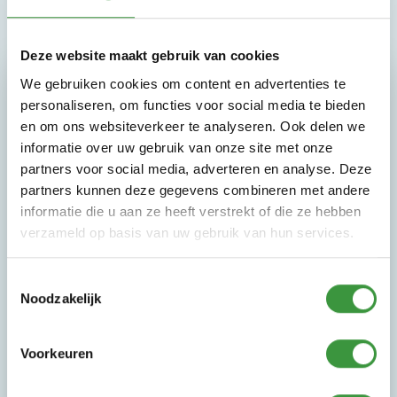
Deze website maakt gebruik van cookies
Waarom Monkey Town de
We gebruiken cookies om content en advertenties te
leukste speeltuin is
personaliseren, om functies voor social media te bieden
en om ons websiteverkeer te analyseren. Ook delen we
informatie over uw gebruik van onze site met onze
partners voor social media, adverteren en analyse. Deze
7 dagen per week geopend
partners kunnen deze gegevens combineren met andere
Ouders/begeleiders gratis entree
informatie die u aan ze heeft verstrekt of die ze hebben
Lekkere koffie
verzameld op basis van uw gebruik van hun services.
Peuterochtend
Gratis parkeren
Toestemmingsselectie
Gratis Wifi
Noodzakelijk
BSO & NSO
Schoolreisjes
Voorkeuren
Kinderfeestjes