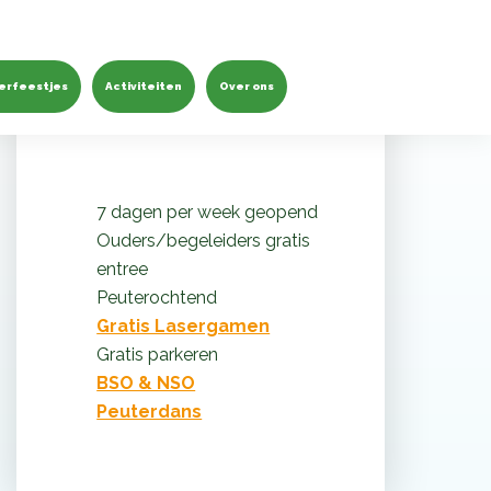
Waarom Monkey Town de
leukste speeltuin is
erfeestjes
Activiteiten
Over ons
7 dagen per week geopend
Ouders/begeleiders gratis
entree
Peuterochtend
Gratis Lasergamen
Gratis parkeren
BSO & NSO
Peuterdans