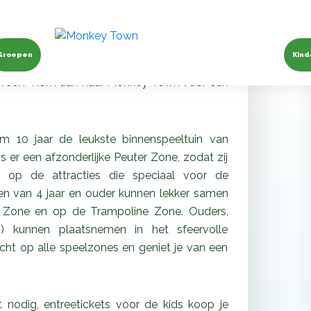
in Warmond doe je bij
Groepen
Kind
t kinderen of kleinkinderen? Een betaalbaar
 het weer? Kom dan naar Monkey Town voor een
 10 jaar de leukste binnenspeeltuin van
 er een afzonderlijke Peuter Zone, zodat zij
n op de attracties die speciaal voor de
zen van 4 jaar en ouder kunnen lekker samen
n Zone en op de Trampoline Zone. Ouders,
+) kunnen plaatsnemen in het sfeervolle
cht op alle speelzones en geniet je van een
 nodig, entreetickets voor de kids koop je