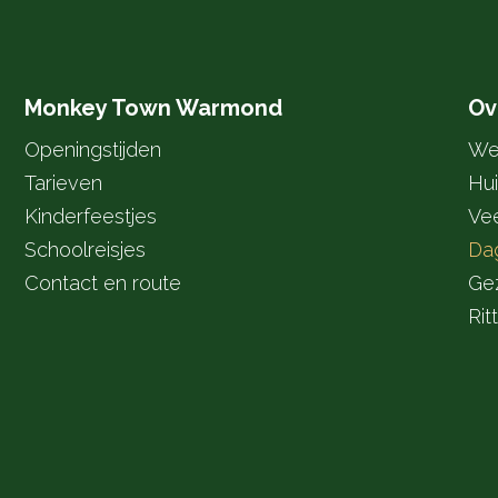
Monkey Town Warmond
Ov
Openingstijden
We
Tarieven
Hui
Kinderfeestjes
Ve
Schoolreisjes
Da
Contact en route
Gez
Rit