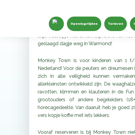
Het actiefste dagje weg 
Monkey Town
Openingstijden
Tarieven
Ben je op zoek naar een leuk dagje weg me
uitje waarbij je niet afhankelijk bent van
geslaagd dagje weg in Warmond!
Monkey Town is voor kinderen van 1 t/m
Nederland! Voor de peuters en dreumesen is
zich in alle veiligheid kunnen vermake
allerkleinsten ontwikkeld zijn. De waaghal
ravotten, klimmen en klauteren in de Fu
grootouders of andere begeleiders (18
horecagedeelte. Van daaruit heb je goed zi
vers kopje koffie met iets lekkers.
Vooraf reserveren is bij Monkey Town niet