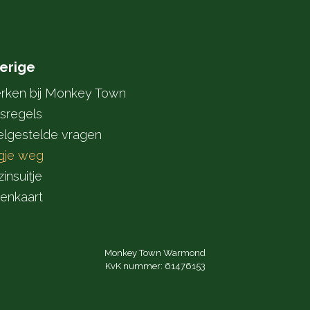
erige
rken bij Monkey Town
sregels
elgestelde vragen
gje weg
insuitje
tenkaart
Monkey Town Warmond
KvK nummer: 61476153