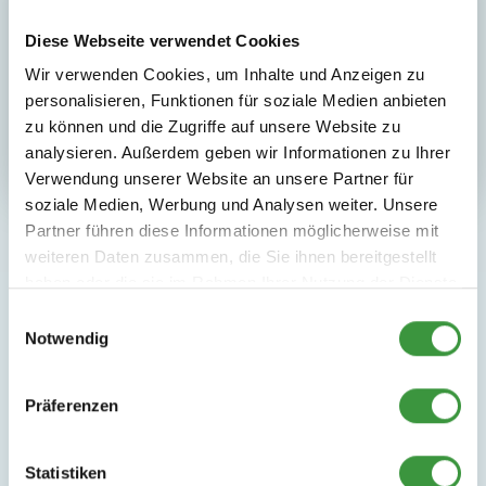
Diese Webseite verwendet Cookies
Wir verwenden Cookies, um Inhalte und Anzeigen zu
personalisieren, Funktionen für soziale Medien anbieten
Buche direkt hier!
zu können und die Zugriffe auf unsere Website zu
analysieren. Außerdem geben wir Informationen zu Ihrer
Verwendung unserer Website an unsere Partner für
soziale Medien, Werbung und Analysen weiter. Unsere
Partner führen diese Informationen möglicherweise mit
weiteren Daten zusammen, die Sie ihnen bereitgestellt
haben oder die sie im Rahmen Ihrer Nutzung der Dienste
gesammelt haben.
Einwilligungsauswahl
Notwendig
Monkey Town
Präferenzen
Wir freuen uns riesig auf
euren Besuch!
Statistiken