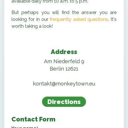
available daily from 10 a.m. to 5 p.m.
But perhaps you will find the answer you are
looking for in our
frequently asked questions
. It's
worth taking a look!
Address
Am Niederfeld 9
Berlin 12621
kontakt@monkeytown.eu
Directions
Contact Form