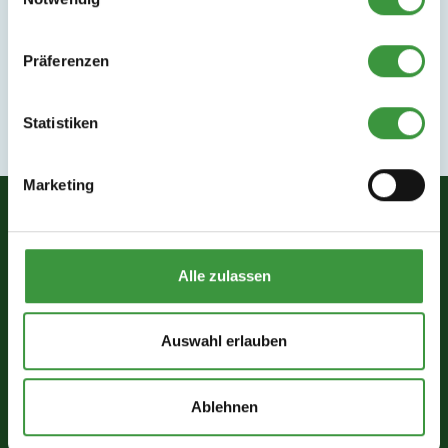
Präferenzen
Statistiken
Marketing
Über Monkey Town
Alle zulassen
Franchise
Partner und Patenschaften
Auswahl erlauben
Pressemappe
Ablehnen
Standort