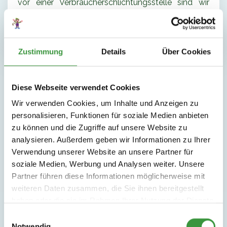
vor einer Verbraucherschlichtungsstelle sind wir
weder verpflichtet noch bereit.
Zustimmung
Details
Über Cookies
Diese Webseite verwendet Cookies
Monkey Town
Wir verwenden Cookies, um Inhalte und Anzeigen zu
Wir freuen uns riesig auf
personalisieren, Funktionen für soziale Medien anbieten
zu können und die Zugriffe auf unsere Website zu
euren Besuch!
analysieren. Außerdem geben wir Informationen zu Ihrer
Verwendung unserer Website an unsere Partner für
soziale Medien, Werbung und Analysen weiter. Unsere
Partner führen diese Informationen möglicherweise mit
weiteren Daten zusammen, die Sie ihnen bereitgestellt
haben oder die sie im Rahmen Ihrer Nutzung der Dienste
gesammelt haben.
Einwilligungsauswahl
Notwendig