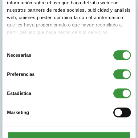
información sobre el uso que haga del sitio web con
Monkey Town, la mejor opción
nuestros partners de redes sociales, publicidad y análisis
web, quienes pueden combinarla con otra información
que les haya proporcionado o que hayan recopilado a
partir del uso que haya hecho de sus servicios.
Nuestros parques infantiles ofrecen muchos
elementos de juego donde los más pequeños de
la casa se divertirán de forma segura y
Selección
Necesarias
económica.
de
consentimiento
Nuestras entradas tienen un precio fijo y permiten
Preferencias
disfrutar del parque por tiempo ilimitado durante
un día.
Estadística
Disfruta de nuestros beneficios:
Marketing
Tiempo ilimitado
Abierto todos los días de la semana y
festivos