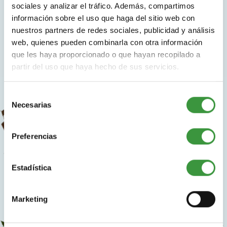
sociales y analizar el tráfico. Además, compartimos
Monkey Town
información sobre el uso que haga del sitio web con
nuestros partners de redes sociales, publicidad y análisis
¿Vendrás a nuestro paraíso
web, quienes pueden combinarla con otra información
indoor a jugar?
que les haya proporcionado o que hayan recopilado a
Monkey Town Barcelona
partir del uso que haya hecho de sus servicios.
Selección
Necesarias
de
consentimiento
Preferencias
Estadística
Marketing