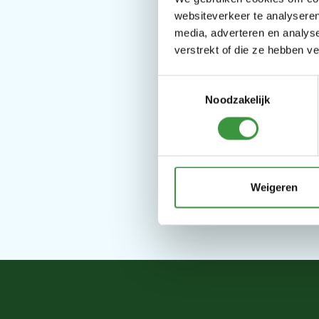
websiteverkeer te analyseren
Wi
media, adverteren en analys
verstrekt of die ze hebben v
Toestemmingsselectie
Noodzakelijk
Weigeren