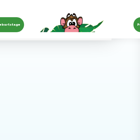
eburtstage
P