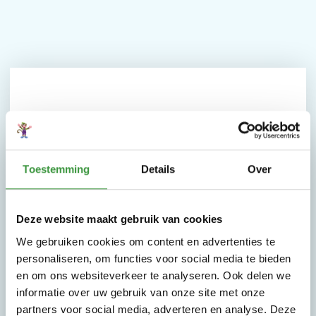
Waarom Monkey Town de
leukste speeltuin is
7 dagen per week geopend
Toestemming
Details
Over
Ouders/begeleiders
gratis
entree
Peuterochtend/Aparte Peuterzone
VIP feestjes
Deze website maakt gebruik van cookies
Lasergamen (gratis bij kinderfeestje)
We gebruiken cookies om content en advertenties te
Gratis parkeren
personaliseren, om functies voor social media te bieden
Gratis Wifi
en om ons websiteverkeer te analyseren. Ook delen we
BSO & NSO
informatie over uw gebruik van onze site met onze
Schoolreisjes
partners voor social media, adverteren en analyse. Deze