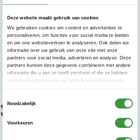
Deze website maakt gebruik van cookies
We gebruiken cookies om content en advertenties te
personaliseren, om functies voor social media te bieden
en om ons websiteverkeer te analyseren. Ook delen we
Monkey Town
informatie over uw gebruik van onze site met onze
Kom jij ook naar ons indoor
partners voor social media, adverteren en analyse. Deze
partners kunnen deze gegevens combineren met andere
speelparadijs
informatie die u aan ze heeft verstrekt of die ze hebben
Monkey Town Purmerend
verzameld op basis van uw gebruik van hun services.
Toestemmingsselectie
Noodzakelijk
Voorkeuren