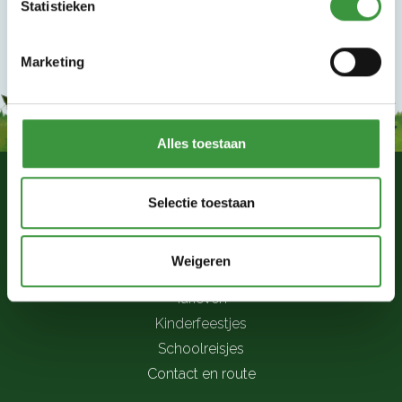
Statistieken
Marketing
Alles toestaan
Selectie toestaan
Monkey Town Purmerend
Weigeren
Openingstijden
Tarieven
Kinderfeestjes
Schoolreisjes
Contact en route