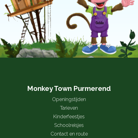
Monkey Town Purmerend
Openingstijden
Tarieven
Kinderfeestjes
Schoolreisjes
Contact en route