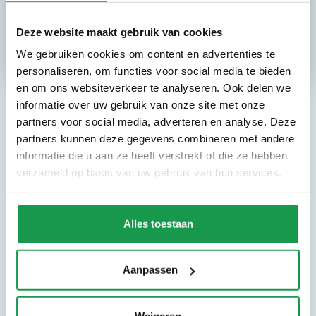
BSO en NSO
Uitgebreid assortiment eten en drinken
Deze website maakt gebruik van cookies
We gebruiken cookies om content en advertenties te
personaliseren, om functies voor social media te bieden
en om ons websiteverkeer te analyseren. Ook delen we
informatie over uw gebruik van onze site met onze
partners voor social media, adverteren en analyse. Deze
partners kunnen deze gegevens combineren met andere
informatie die u aan ze heeft verstrekt of die ze hebben
verzameld op basis van uw gebruik van hun services.
Monkey Town
Alles toestaan
Kom jij ook naar ons indoor
speelparadijs
Aanpassen
Monkey Town Sliedrecht
Weigeren