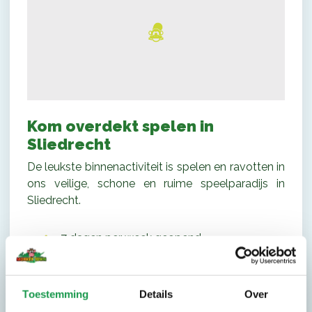
Kom overdekt spelen in
Sliedrecht
De leukste binnenactiviteit is spelen en ravotten in
ons veilige, schone en ruime speelparadijs in
Sliedrecht.
7 dagen per week geopend
Ouders/begeleider gratis entree
Peuterochtend
Gratis parkeren
Toestemming
Details
Over
Gratis Wifi