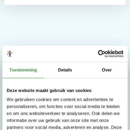
Toestemming
Details
Over
Join the team
Deze website maakt gebruik van cookies
Zit jij boordevol energie en houd je van een
We gebruiken cookies om content en advertenties te
dynamische werkomgeving? Bekijk onze
personaliseren, om functies voor social media te bieden
vacatures en ontdek hoe leuk het is om bij
en om ons websiteverkeer te analyseren. Ook delen we
Monkey Town te werken!
informatie over uw gebruik van onze site met onze
partners voor social media, adverteren en analyse. Deze