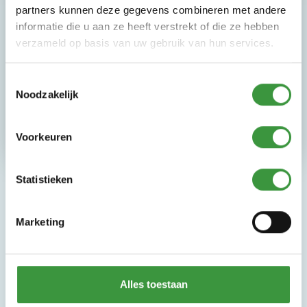
partners kunnen deze gegevens combineren met andere
Geen dag is hetzelfde en je werkt in een vrolijke
informatie die u aan ze heeft verstrekt of die ze hebben
sfeer tussen spelende kinderen en enthousiaste
verzameld op basis van uw gebruik van hun services.
collega’s. We bieden flexibele uren,
doorgroeimogelijkheden en veel werkplezier.
Toestemmingsselectie
Noodzakelijk
Bekijk onze vacatures
Voorkeuren
Statistieken
Marketing
Alles toestaan
Monkey Town