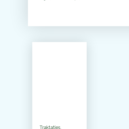
Vier jouw
kinderfeestje
bij Monkey
Town vanaf
€12,50
Traktaties,