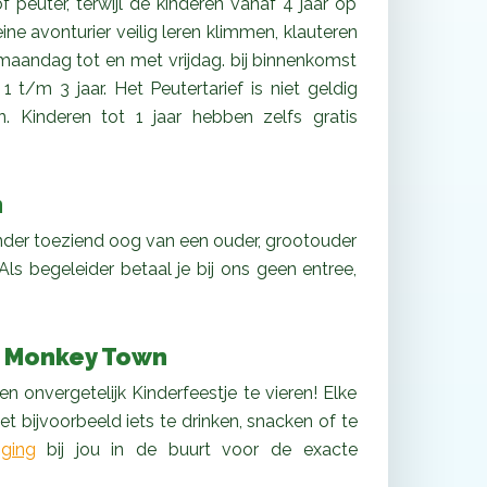
peuter, terwijl de kinderen vanaf 4 jaar op
ine avonturier veilig leren klimmen, klauteren
n maandag tot en met vrijdag. bij binnenkomst
 t/m 3 jaar. Het Peutertarief is niet geldig
. Kinderen tot 1 jaar hebben zelfs gratis
n
nder toeziend oog van een ouder, grootouder
Als begeleider betaal je bij ons geen entree,
 Monkey Town
n onvergetelijk Kinderfeestje te vieren! Elke
t bijvoorbeeld iets te drinken, snacken of te
iging
bij jou in de buurt voor de exacte