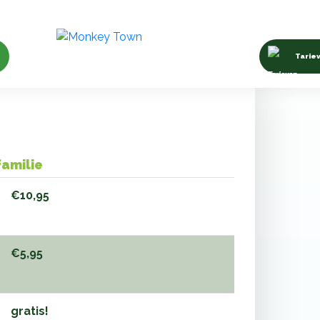
n
Tarie
familie
€10,95
€5,95
gratis!