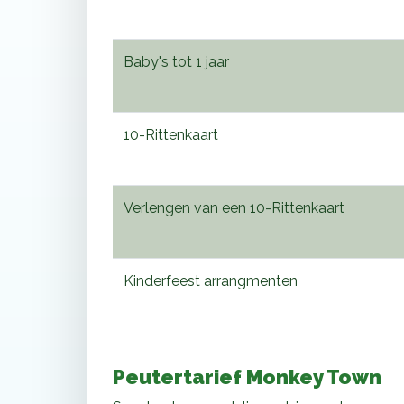
Baby's tot 1 jaar
10-Rittenkaart
Verlengen van een 10-Rittenkaart
Kinderfeest arrangmenten
Peutertarief Monkey Town