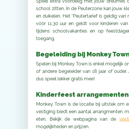
Speel extra voordelig met jouw dreumes of 
school zitten. In de Peuterzone kan jouw kle
en duikelen. Het *Peutertarief is geldig va
vóór 11.30 uur en geldt voor kinderen van 1
tijdens schoolvakanties en op feestdagen
toegang.
Begeleiding bij Monkey Tow
Spelen bij Monkey Town is enkel mogelijk o
of andere begeleider van 18 jaar of ouder. 
dus speel lekker gratis mee!
Kinderfeest arrangementen
Monkey Town is de locatie bij uitstek om ee
vestiging biedt een aantal arrangmenten, me
eten. Bekijk de webpagina van de
vest
mogelijkheden en prijzen.