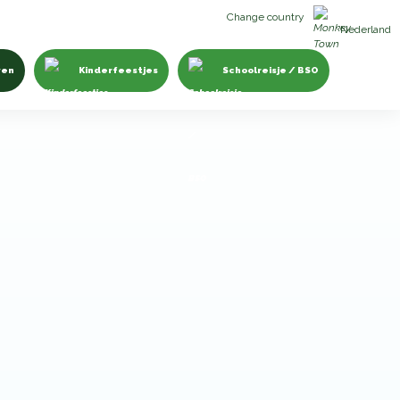
Change country
Nederland
ven
Kinderfeestjes
Schoolreisje / BSO