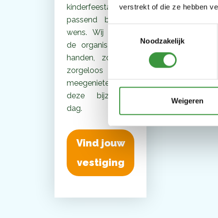
kinderfeestarrangementen,
verstrekt of die ze hebben v
passend bij elke
Toestemmingsselectie
wens. Wij nemen
Noodzakelijk
de organisatie uit
handen, zodat jij
zorgeloos kunt
meegenieten van
deze bijzondere
Weigeren
dag.
Vind jouw
vestiging