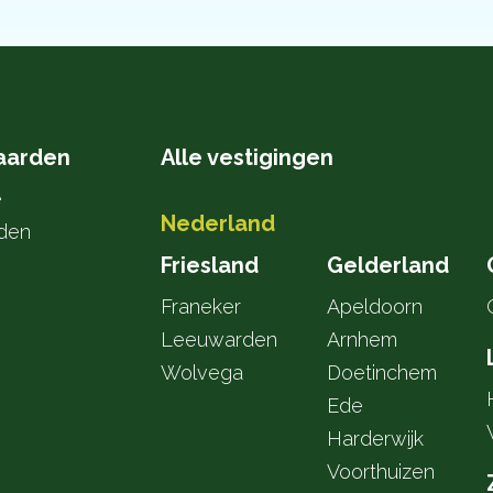
aarden
Alle vestigingen
e
Nederland
den
Friesland
Gelderland
Franeker
Apeldoorn
Leeuwarden
Arnhem
Wolvega
Doetinchem
Ede
Harderwijk
Voorthuizen