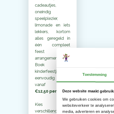
cadeautjes,
oneindig
speelplezier,
limonade en iets
lekkers, kortom
alles geregeld in
één compleet
feest
arrangement.
Boek jouw
kinderfeestje
Toestemming
eenvoudig online
vanaf slechts
€12,50 per kind
!
Deze website maakt gebruik
We gebruiken cookies om cont
Kies uit
websiteverkeer te analyseren
verschillende
media, adverteren en analys