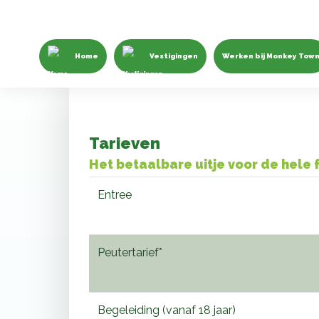
Home
Vestigingen
Werken bij Monkey Tow
Tarieven
Het betaalbare uitje voor de hele 
Entree
Peutertarief*
Begeleiding (vanaf 18 jaar)