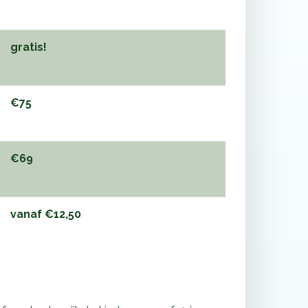
gratis!
€75
€69
vanaf €12,50