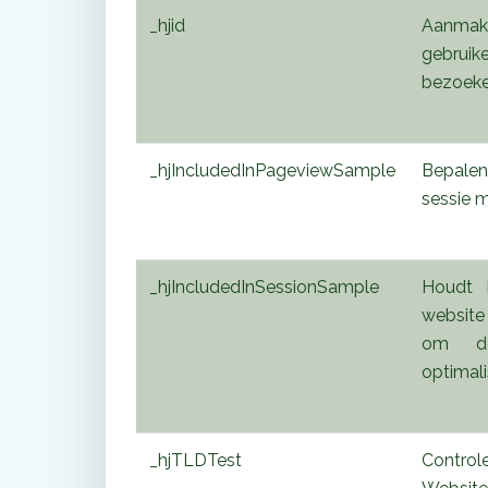
_hjid
Aanm
gebruik
bezoeke
_hjIncludedInPageviewSample
Bepalen
sessie 
_hjIncludedInSessionSample
Houdt 
website 
om de
optimali
_hjTLDTest
Control