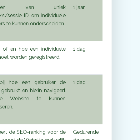
aken van uniek
1 jaar
ers/sessie ID om individuele
rs te kunnen onderscheiden.
 of en hoe een individuele
1 dag
moet worden geregistreerd.
bij hoe een gebruiker de
1 dag
gebruikt en hierin navigeert
 Website te kunnen
seren.
eert de SEO-ranking voor de
Gedurende