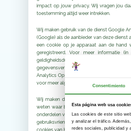
impact op jouw privacy. Wij vragen jou d
toestemming altijd weer intrekken.
Wij maken gebruik van de dienst Google Ana
(Google) als de aanbieder van deze dienst a
een cookie op je apparaat aan de hand 
geregistreerd. Voor meer informatie (
geldigheidsduur, klik
hier
. Google biedt ver
gegevensverzameling in het kader van Go
Analytics Opt-out Browser Add-on. Klik
hie
voor meer algemene informatie over hoe Go
Consentimiento
Wij maken daarnaast onder andere gebruik
Esta página web usa cookie
weten waar bezoekers van onze Website h
Las cookies de este sitio we
onderdelen van de Website worden bekeken.
y analizar el tráfico. Ademá
gebruiksvriendelijker maken.
Klik hier
voo
redes sociales, publicidad y
cookies van Hotjar.