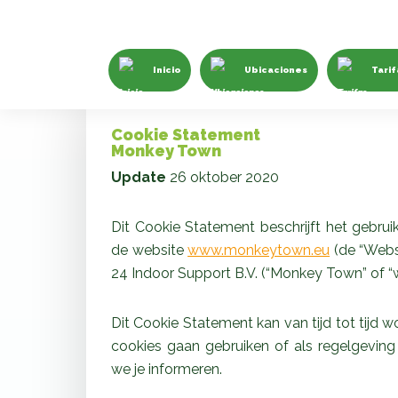
Inicio
Ubicaciones
Tarif
Cookie Statement
Monkey Town
Update
26 oktober 2020
Dit Cookie Statement beschrijft het gebru
de website
www.monkeytown.eu
(de “Webs
24 Indoor Support B.V. (“Monkey Town” of “wij
Dit Cookie Statement kan van tijd tot tijd 
cookies gaan gebruiken of als regelgeving w
we je informeren.