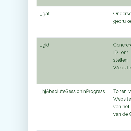
_gat
Onders
gebruike
_gid
Generer
ID om w
stelle
Website
_hjAbsoluteSessionInProgress
Tonen v
Website 
van het 
van de 