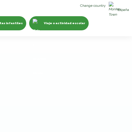
Change country
España
tas infantiles
Viaje o actividad escolar