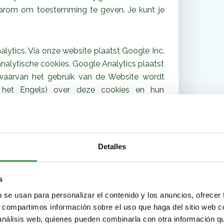
aarom om toestemming te geven. Je kunt je
lytics. Via onze website plaatst Google Inc.
nalytische cookies. Google Analytics plaatst
waarvan het gebruik van de Website wordt
in het Engels) over deze cookies en hun
der de mogelijkheid om je af te melden voor
ogle Analytics, door middel van de Google
r
om van die optie gebruik te maken. Klik
hier
ogle cookies gebruikt.
Detalles
 van de analyse tool van Hotjar zodat wij
s
et meeste op klikken en hoe lang bepaalde
b se usan para personalizar el contenido y los anuncios, ofrecer
 Met deze informatie kunnen wij de Website
s, compartimos información sobre el uso que haga del sitio web 
r meer informatie (in het Engels) over de
 análisis web, quienes pueden combinarla con otra información q