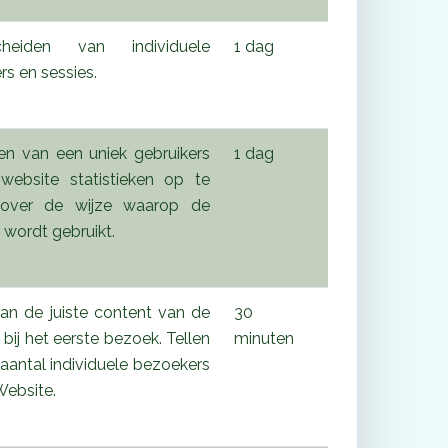
cheiden van individuele
1 dag
rs en sessies.
en van een uniek gebruikers
1 dag
ebsite statistieken op te
n over de wijze waarop de
 wordt gebruikt.
an de juiste content van de
30
bij het eerste bezoek. Tellen
minuten
aantal individuele bezoekers
Website.