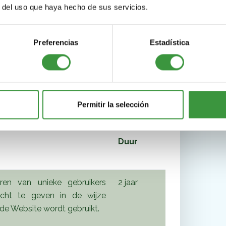
r del uso que haya hecho de sus servicios.
icht gemaakt van de analytische cookies die
 de volgende gegevens: Uniek ID van het
Preferencias
Estadística
atie, datum en tijd van het bezoek van de
jn bezocht en de duur van het bezoek aan de
Permitir la selección
Duur
eren van unieke gebruikers
2 jaar
icht te geven in de wijze
de Website wordt gebruikt.