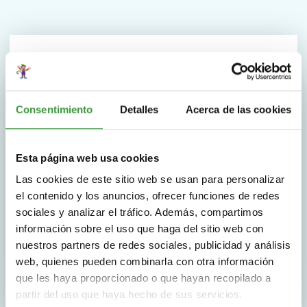
Buena alternativa a la clase de
gimnasia.
Consentimiento
Detalles
Acerca de las cookies
En Monkey Town el juego va de la mano de una
actividad diurna activa y saludable para los niños.
Esta página web usa cookies
Las cookies de este sitio web se usan para personalizar
Por lo tanto, Monkey Town extraescolares y los
el contenido y los anuncios, ofrecer funciones de redes
viajes escolares son una excelente ampliación a la
sociales y analizar el tráfico. Además, compartimos
clase de gimnasia.
información sobre el uso que haga del sitio web con
nuestros partners de redes sociales, publicidad y análisis
Elige tu ubicación
web, quienes pueden combinarla con otra información
que les haya proporcionado o que hayan recopilado a
partir del uso que haya hecho de sus servicios.