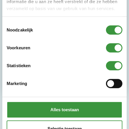
informatie die u aan ze heeft verstrekt of die ze hebben
verzameld op basis van uw gebruik van hun services.
7 Dagen per week geopend
Ouders/begeleiders gratis entree
Toestemmingsselectie
Peuterochtenden
Noodzakelijk
De leukste Kinderfeestjes
Gratis WiFi
Voorkeuren
Gratis Parkeren
Schoolreisjes
BSO arrangmenten
Statistieken
Goed verzorgde horeca
Marketing
Alles toestaan
Selectie toestaan