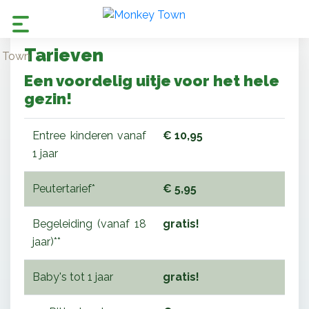
Tarieven
Een voordelig uitje voor het hele
gezin!
Entree kinderen vanaf
€ 10,95
1 jaar
Peutertarief*
€ 5,95
Begeleiding (vanaf 18
gratis!
jaar)**
Baby's tot 1 jaar
gratis!