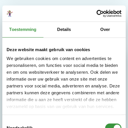
Toestemming
Details
Over
Deze website maakt gebruik van cookies
Peuterochtend
We gebruiken cookies om content en advertenties te
personaliseren, om functies voor social media te bieden
en om ons websiteverkeer te analyseren. Ook delen we
informatie over uw gebruik van onze site met onze
partners voor social media, adverteren en analyse. Deze
Omgeven door zachte matten, speelobjecten en
partners kunnen deze gegevens combineren met andere
mini glijbanen kunnen dreumesen en peuters de
informatie die u aan ze heeft verstrekt of die ze hebben
wereld van het lopen, rennen, vallen en opstaan bij
verzameld op basis van uw gebruik van hun services.
Monkey Town ontdekken. Het kleurenpalet van de
speelattributen maken het spelen een feestje voor
Toestemmingsselectie
iedere peuter of dreumes.
Noodzakelijk