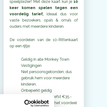
speelplezier! Met deze kaart kun je
10
keer komen spelen tegen een
voordelig tarief,
ideaal dus voor
vaste bezoekers, opa’s & oma’s of
ouders met meerdere kinderen.
De voordelen van de 10-Rittenkaart
op een rijtje:
Geldig in alle Monkey Town
Vestigingen
Niet persoonsgebonden, dus
gebruik hem voor meerdere
kinderen.
Onbeperkt geldig
Je bespaart maar liefst €35,-
Bij verlenging loop het voordeel