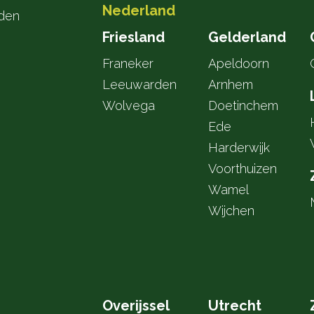
Nederland
den
Friesland
Gelderland
Franeker
Apeldoorn
Leeuwarden
Arnhem
Wolvega
Doetinchem
Ede
Harderwijk
Voorthuizen
Wamel
Wijchen
Overijssel
Utrecht