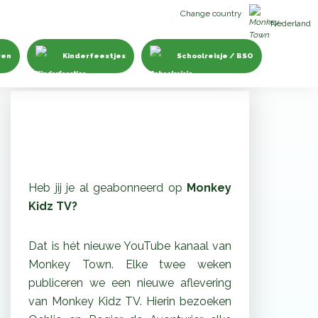
Change country
Nederland
ven
Kinderfeestjes
Schoolreisje / BSO
Monkey Kidz TV
Heb jij je al geabonneerd op
Monkey
Kidz TV?
Dat is hét nieuwe YouTube kanaal van
Monkey Town. Elke twee weken
publiceren we een nieuwe aflevering
van Monkey Kidz TV. Hierin bezoeken