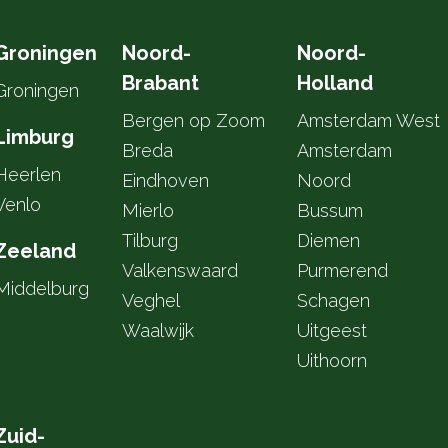
Groningen
Noord-
Noord-
Brabant
Holland
Groningen
Bergen op Zoom
Amsterdam West
Limburg
Breda
Amsterdam
Heerlen
Eindhoven
Noord
Venlo
Mierlo
Bussum
Tilburg
Diemen
Zeeland
Valkenswaard
Purmerend
Middelburg
Veghel
Schagen
Waalwijk
Uitgeest
Uithoorn
Zuid-