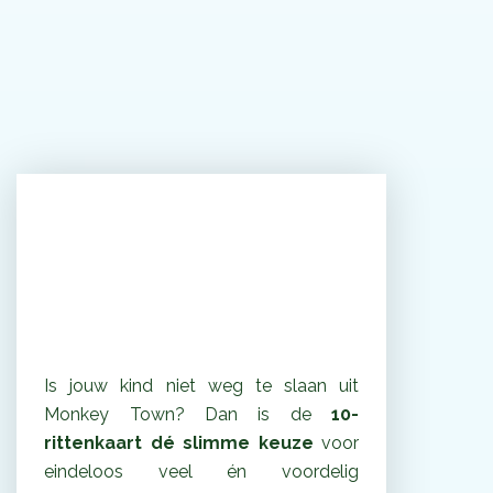
Extra voordelig
speelplezier met de 10-
Rittenkaart!
Is jouw kind niet weg te slaan uit
Monkey Town? Dan is de
10-
rittenkaart dé slimme keuze
voor
eindeloos veel én voordelig