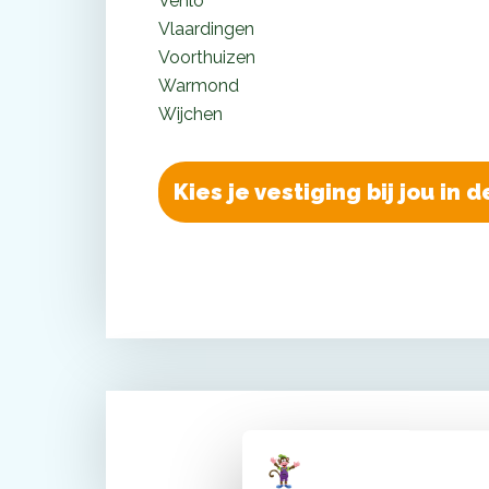
Venlo
Vlaardingen
Voorthuizen
Warmond
Wijchen
Kies je vestiging bij jou in 