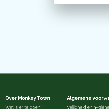
Over Monkey Town
Algemene voorw
Wat is er te doen?
Veiligheid en hygiën